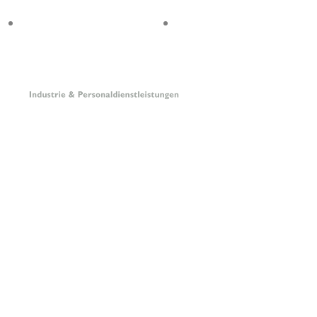
info@stb-industrie.de
0202 897 1663
Home
Übe