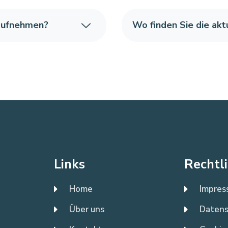
 aufnehmen?
Wo finden Sie die ak
Links
Rechtl
Home
Impres
Über uns
Datens